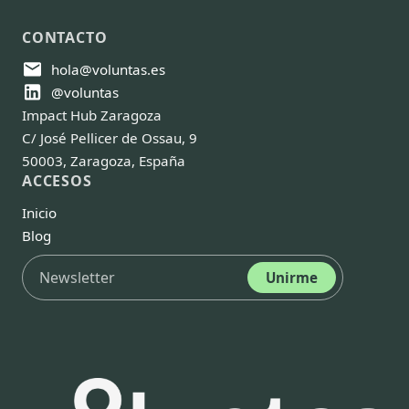
CONTACTO
hola@voluntas.es
@voluntas
Impact Hub Zaragoza
C/ José Pellicer de Ossau, 9
50003, Zaragoza, España
ACCESOS
Inicio
Blog
Unirme
Acepto
la
Política